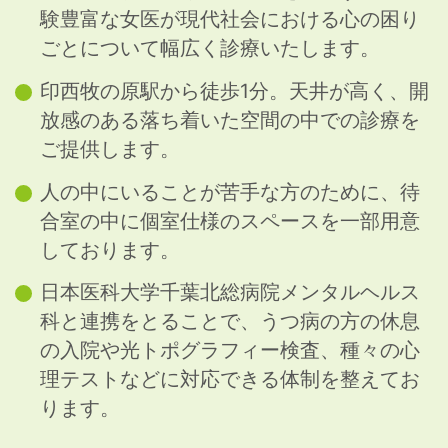
験豊富な女医が現代社会における心の困り
除菌効果を高めるため、窓の開閉を控えさ
ごとについて幅広く診療いたします。
せていただきます。
印西牧の原駅から徒歩1分。天井が高く、開
放感のある落ち着いた空間の中での診療を
サーモカメラ導入のお知らせ
ご提供します。
当院では新型コロナウイルス感染拡大防止
のため、院内にサーモカメラを設置し、ご
人の中にいることが苦手な方のために、待
来院の患者様の体表温度を計測しておりま
合室の中に個室仕様のスペースを一部用意
す。
しております。
発熱されている患者様には改めて体温の計
日本医科大学千葉北総病院メンタルヘルス
測等のご協力をお願いする場合がございま
科と連携をとることで、うつ病の方の休息
すので、よろしくお願い致します。
の入院や光トポグラフィー検査、種々の心
理テストなどに対応できる体制を整えてお
診療時間変更のご案内
ります。
令和2年９月より土曜日の診療時間を以下