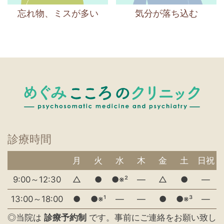
忘れ物、ミスが多い
気分が落ち込む
診療時間
月
火
水
木
金
土
日祝
9:00～12:30
△
●
●※²
―
△
●
―
13:00～18:00
●
●※¹
―
―
●
●※³
―
◎当院は
診療予約制
です。事前にご連絡をお願い致し