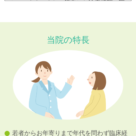
んでいます。また、算定した診療報酬の区
分・項目の名称及びその点数または金額を
記載した明細書を無料で交付しています。
当院の特長
一般名処方加算について
患者様に必要な医薬品を確保するため医
薬品の供給状況を踏まえつつ薬局とも連携
のうえ、一般名処方（お薬をメーカー・銘
柄を指定せず記載すること）を行っており
ます。
プラズマオゾン発生器設置のお知らせ
新型コロナウイルス感染防止のため
診察室と待合室にプラズマオゾン発生器を
若者からお年寄りまで年代を問わず臨床経
設置いたしました。